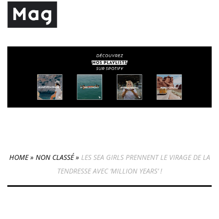
HOME
»
NON CLASSÉ
»
LES SEA GIRLS PRENNENT LE VIRAGE DE LA
TENDRESSE AVEC ‘MILLION YEARS’ !