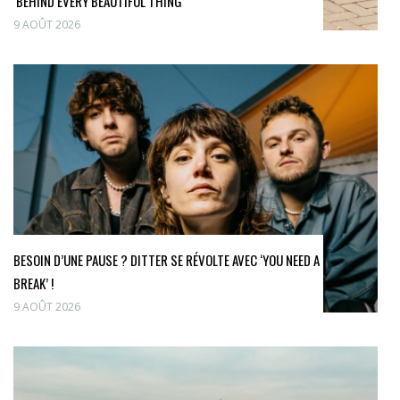
‘BEHIND EVERY BEAUTIFUL THING’
9 AOÛT 2026
BESOIN D’UNE PAUSE ? DITTER SE RÉVOLTE AVEC ‘YOU NEED A
BREAK’ !
9 AOÛT 2026