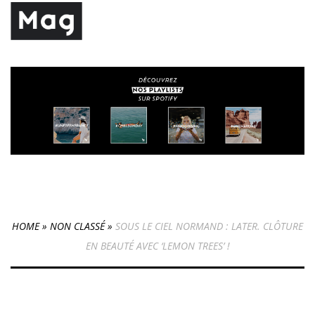
HOME
»
NON CLASSÉ
»
SOUS LE CIEL NORMAND : LATER. CLÔTURE
EN BEAUTÉ AVEC ‘LEMON TREES’ !