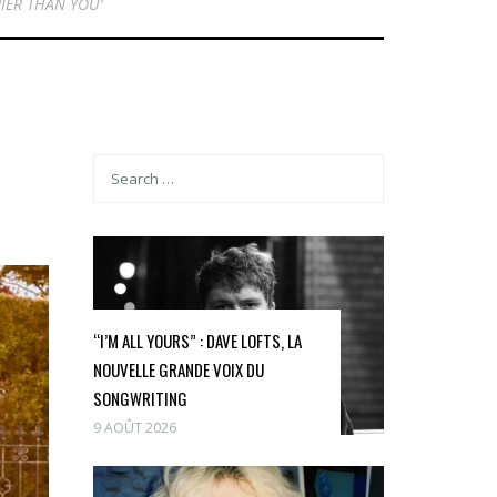
IER THAN YOU’
“I’M ALL YOURS” : DAVE LOFTS, LA
NOUVELLE GRANDE VOIX DU
SONGWRITING
9 AOÛT 2026