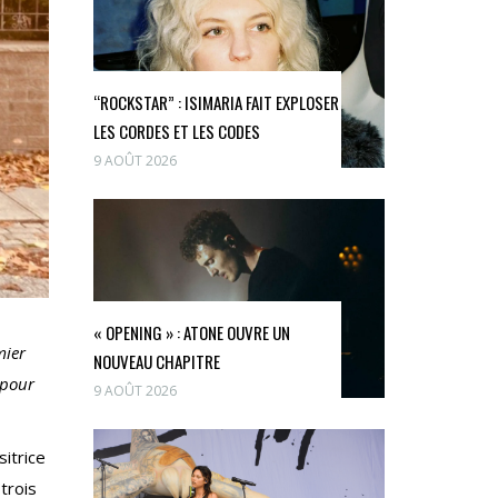
“ROCKSTAR” : ISIMARIA FAIT EXPLOSER
LES CORDES ET LES CODES
9 AOÛT 2026
« OPENING » : ATONE OUVRE UN
mier
NOUVEAU CHAPITRE
 pour
9 AOÛT 2026
itrice
trois