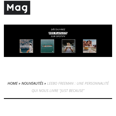
HOME
»
NOUVEAUTÉS
»
LEEBO FREEMAN : UNE PERSONNALITÉ
QUI NOUS LIVRE “JUST BECAUSE”