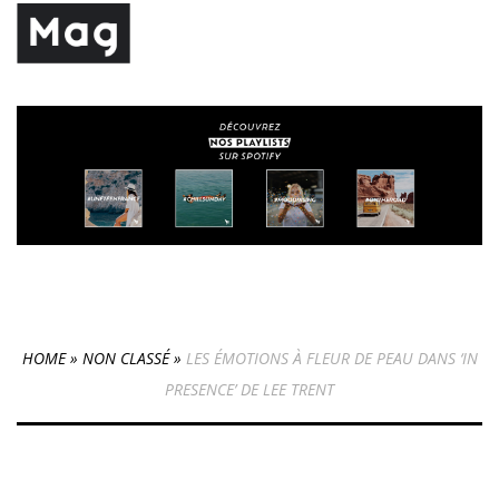
HOME
»
NON CLASSÉ
»
LES ÉMOTIONS À FLEUR DE PEAU DANS ‘IN
PRESENCE’ DE LEE TRENT