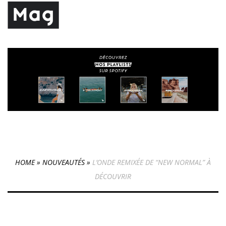
HOME
»
NOUVEAUTÉS
»
L’ONDE REMIXÉE DE “NEW NORMAL” À
DÉCOUVRIR