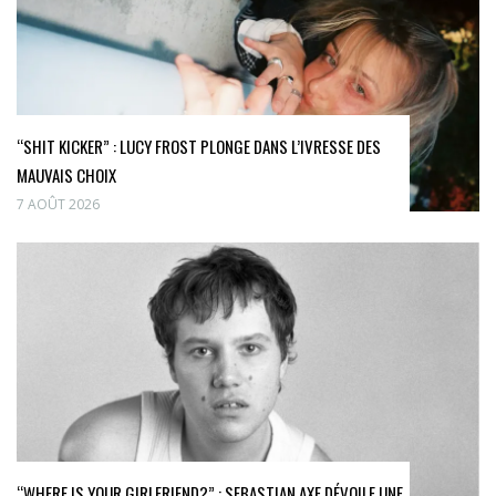
“SHIT KICKER” : LUCY FROST PLONGE DANS L’IVRESSE DES
MAUVAIS CHOIX
7 AOÛT 2026
“WHERE IS YOUR GIRLFRIEND?” : SEBASTIAN AXE DÉVOILE UNE