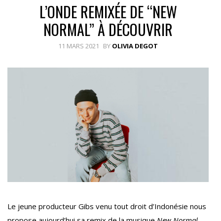
L’ONDE REMIXÉE DE “NEW
NORMAL” À DÉCOUVRIR
11 MARS 2021
BY
OLIVIA DEGOT
Le jeune producteur Gibs venu tout droit d’Indonésie nous
propose aujourd’hui sa remix de la musique
New Normal
,