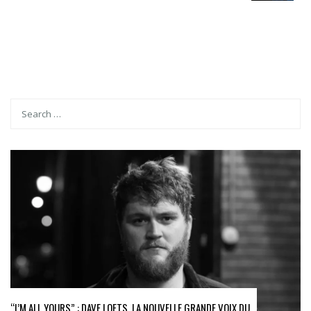
“I’M ALL YOURS” : DAVE LOFTS, LA NOUVELLE GRANDE VOIX DU