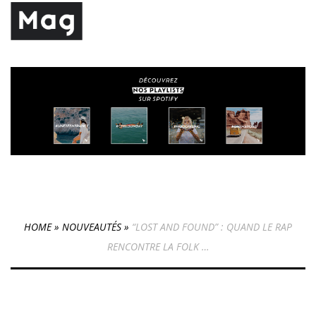
HOME
»
NOUVEAUTÉS
»
“LOST AND FOUND” : QUAND LE RAP
RENCONTRE LA FOLK …