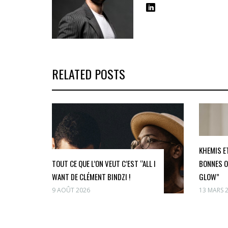
RELATED POSTS
KHEMIS E
TOUT CE QUE L’ON VEUT C’EST “ALL I
BONNES O
WANT DE CLÉMENT BINDZI !
GLOW”
9 AOÛT 2026
13 MARS 