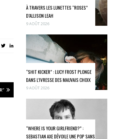
À TRAVERS LES LUNETTES “ROSES”
D’ALLISON LEAH
9 AOÛT 2026
“SHIT KICKER” : LUCY FROST PLONGE
DANS L’IVRESSE DES MAUVAIS CHOIX
9 AOÛT 2026
R”
“WHERE IS YOUR GIRLFRIEND?” :
SEBASTIAN AXE DÉVOILE UNE POP SANS