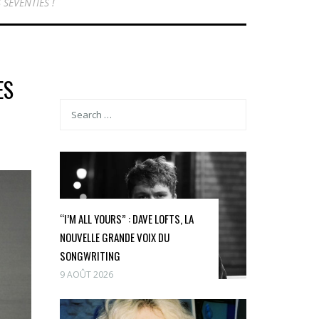
SEVENTIES !
ES
“I’M ALL YOURS” : DAVE LOFTS, LA
NOUVELLE GRANDE VOIX DU
SONGWRITING
9 AOÛT 2026