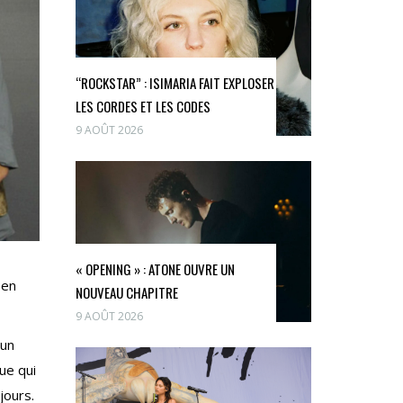
“ROCKSTAR” : ISIMARIA FAIT EXPLOSER
LES CORDES ET LES CODES
9 AOÛT 2026
« OPENING » : ATONE OUVRE UN
 en
NOUVEAU CHAPITRE
9 AOÛT 2026
 un
ue qui
jours.