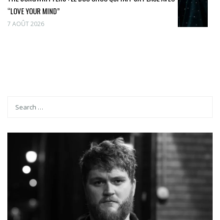
“LOVE YOUR MIND”
7 AOÛT 2026