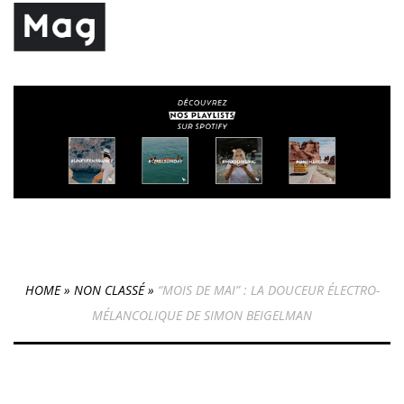
HOME
»
NON CLASSÉ
»
“MOIS DE MAI” : LA DOUCEUR ÉLECTRO-
MÉLANCOLIQUE DE SIMON BEIGELMAN