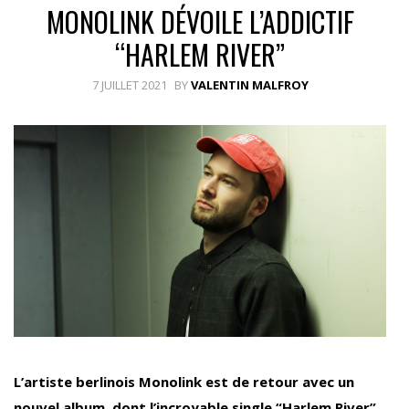
MONOLINK DÉVOILE L’ADDICTIF
“HARLEM RIVER”
7 JUILLET 2021
BY
VALENTIN MALFROY
L’artiste berlinois Monolink est de retour avec un
nouvel album, dont l’incroyable single “Harlem River”