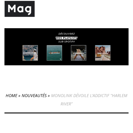
HOME
»
NOUVEAUTÉS
»
MONOLINK DÉVOILE L’ADDICTIF “HARLEM
RIVER”