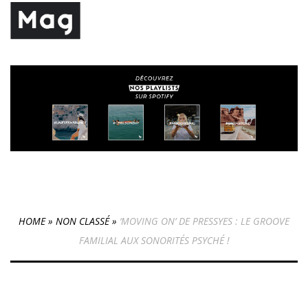
HOME
»
NON CLASSÉ
»
‘MOVING ON’ DE PRESSYES : LE GROOVE
FAMILIAL AUX SONORITÉS PSYCHÉ !