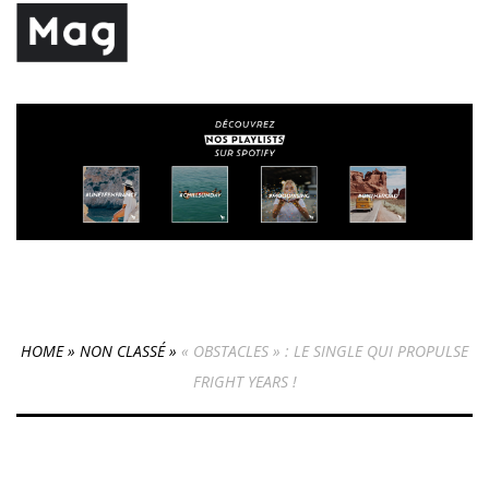
HOME
»
NON CLASSÉ
»
« OBSTACLES » : LE SINGLE QUI PROPULSE
FRIGHT YEARS !