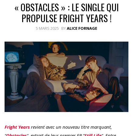
« OBSTACLES » : LE SINGLE QUI
PROPULSE FRIGHT YEARS !
5 MARS 2025
BY
ALICE FORNAGE
Fright Years
revient avec un nouveau titre marquant,
“
Obstacles
“, extrait de leur premier EP “
Still Life
“. Entre