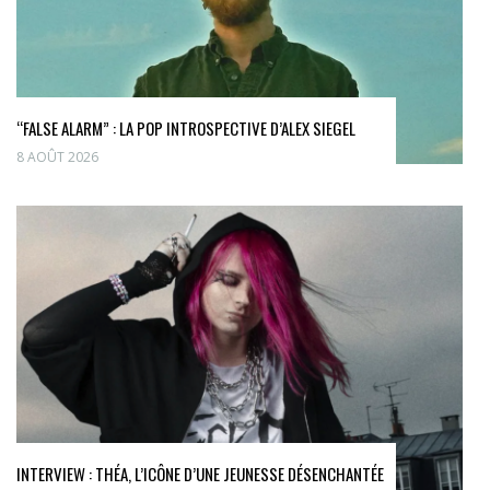
“FALSE ALARM” : LA POP INTROSPECTIVE D’ALEX SIEGEL
8 AOÛT 2026
INTERVIEW : THÉA, L’ICÔNE D’UNE JEUNESSE DÉSENCHANTÉE