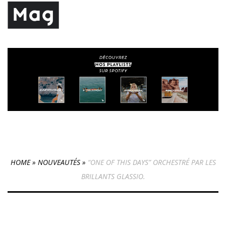
HOME
»
NOUVEAUTÉS
»
“ONE OF THIS DAYS” ORCHESTRÉ PAR LES
BRILLANTS GLASSIO.