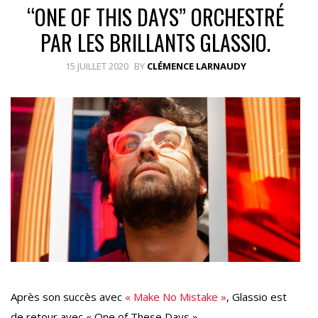
“ONE OF THIS DAYS” ORCHESTRÉ
PAR LES BRILLANTS GLASSIO.
15 JUILLET 2020
BY
CLÉMENCE LARNAUDY
Après son succès avec
« Make No Mistake »
, Glassio est
de retour avec « One of These Days ».