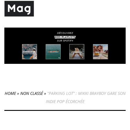
HOME
»
NON CLASSÉ
»
“PARKING LOT” : MIKKI BRAYBOY GARE SON
INDIE POP ÉCORCHÉE