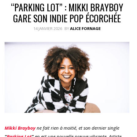
“PARKING LOT” : MIKKI BRAYBOY
GARE SON INDIE POP ÉCORCHÉE
14 JANVIER 2026
BY
ALICE FORNAGE
Mikki Brayboy
ne fait rien à moitié, et son dernier single
“
Parking Lot
”
en est une nouvelle preuve vibrante. Artiste