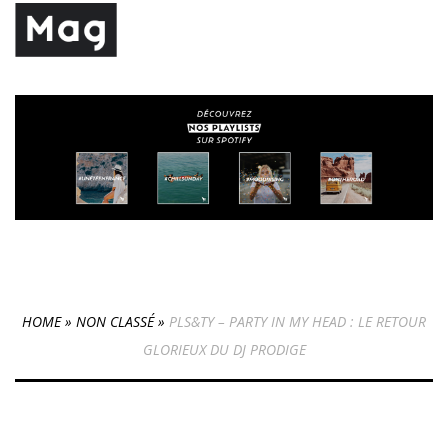
HOME
»
NON CLASSÉ
»
PLS&TY – PARTY IN MY HEAD : LE RETOUR
GLORIEUX DU DJ PRODIGE