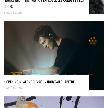
“ROCKSTAR” : ISIMARIA FAIT EXPLOSER LES CORDES ET LES
CODES
8 AOÛT 2026
« OPENING » : ATONE OUVRE UN NOUVEAU CHAPITRE
8 AOÛT 2026