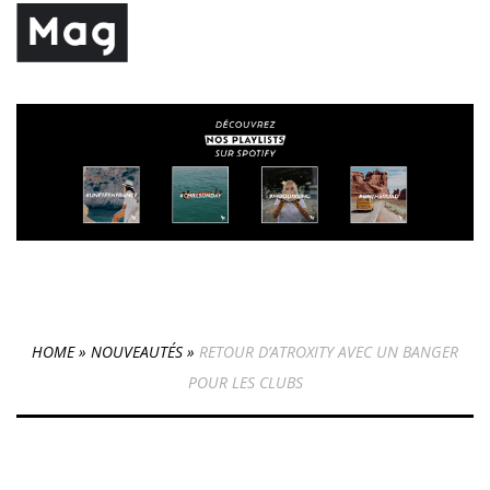
HOME
»
NOUVEAUTÉS
»
RETOUR D’ATROXITY AVEC UN BANGER
POUR LES CLUBS