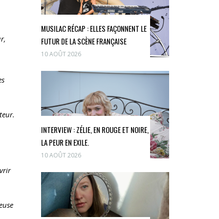
MUSILAC RÉCAP : ELLES FAÇONNENT LE
r,
FUTUR DE LA SCÈNE FRANÇAISE
10 AOÛT 2026
es
teur.
INTERVIEW : ZÉLIE, EN ROUGE ET NOIRE,
LA PEUR EN EXILE.
10 AOÛT 2026
vrir
reuse