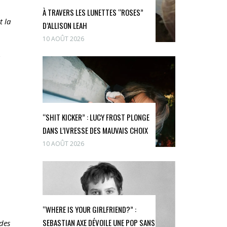
À TRAVERS LES LUNETTES “ROSES”
t la
D’ALLISON LEAH
10 AOÛT 2026
“SHIT KICKER” : LUCY FROST PLONGE
DANS L’IVRESSE DES MAUVAIS CHOIX
10 AOÛT 2026
“WHERE IS YOUR GIRLFRIEND?” :
SEBASTIAN AXE DÉVOILE UNE POP SANS
 des