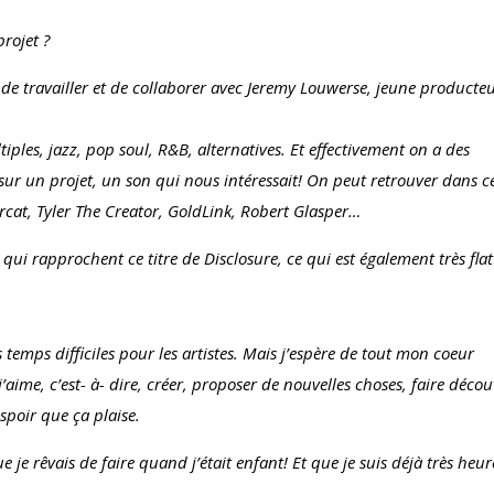
projet ?
r de travailler et de collaborer avec Jeremy Louwerse, jeune producteu
iples, jazz, pop soul, R&B, alternatives. Et effectivement on a des
 sur un projet, un son qui nous intéressait! On peut retrouver dans c
cat, Tyler The Creator, GoldLink, Robert Glasper…
i rapprochent ce titre de Disclosure, ce qui est également très flat
 temps difficiles pour les artistes. Mais j’espère de tout mon coeur
’aime, c’est- à- dire, créer, proposer de nouvelles choses, faire décou
poir que ça plaise.
ue je rêvais de faire quand j’était enfant! Et que je suis déjà très heu