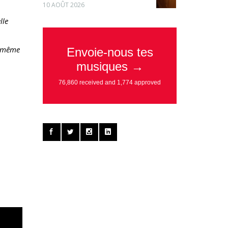
10 AOÛT 2026
lle
e même