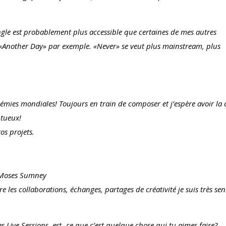
gle est probablement plus accessible que certaines de mes autres
Another Day» par exemple. «Never» se veut plus mainstream, plus
démies mondiales! Toujours en train de composer et j’espère avoir la
ntueux!
os projets.
, Moses Sumney
 les collaborations, échanges, partages de créativité je suis très sen
 Live Sessions, est- ce que c’est quelque chose qui tu aimes faire?