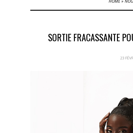
HOME
»
NOU
SORTIE FRACASSANTE POU
23 FÉV