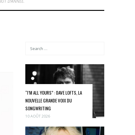
BUT D’ANNÉE.
“I’M ALL YOURS” : DAVE LOFTS, LA
NOUVELLE GRANDE VOIX DU
SONGWRITING
10 AOÛT 2026