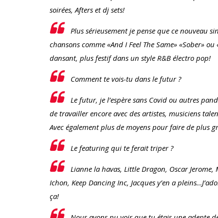
soirées, Afters et dj sets!
Plus sérieusement je pense que ce nouveau sin
chansons comme «And I Feel The Same» «Sober» ou «
dansant, plus festif dans un style R&B électro pop!
Comment te vois-tu dans le futur ?
Le futur, je l’espère sans Covid ou autres pan
de travailler encore avec des artistes, musiciens tale
Avec également plus de moyens pour faire de plus gr
Le featuring qui te ferait triper ?
Lianne la havas, Little Dragon, Oscar Jerome
Ichon, Keep Dancing Inc, Jacques y’en a pleins…J’adore
ça!
Nous avons pu voir que tu étais une adepte des