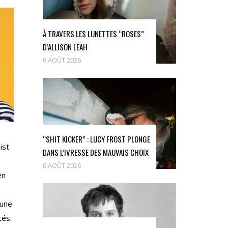
À TRAVERS LES LUNETTES “ROSES”
D’ALLISON LEAH
6 AOÛT 2026
“SHIT KICKER” : LUCY FROST PLONGE
ist
DANS L’IVRESSE DES MAUVAIS CHOIX
6 AOÛT 2026
en
 une
tés