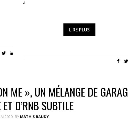
à
LIRE PLUS
ON ME », UN MÉLANGE DE GARAG
 ET D’RNB SUBTILE
AI 2020
BY
MATHIS BAUDY