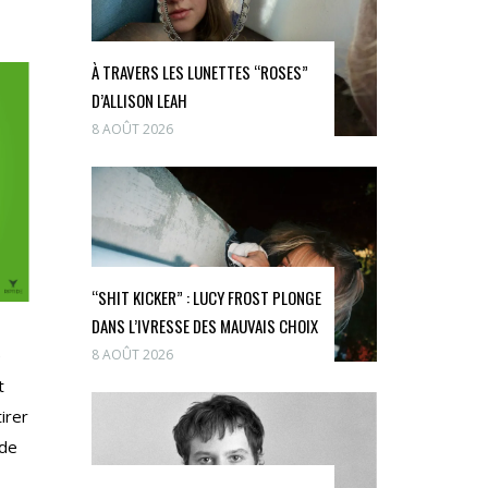
À TRAVERS LES LUNETTES “ROSES”
D’ALLISON LEAH
8 AOÛT 2026
“SHIT KICKER” : LUCY FROST PLONGE
DANS L’IVRESSE DES MAUVAIS CHOIX
e
8 AOÛT 2026
t
irer
 de