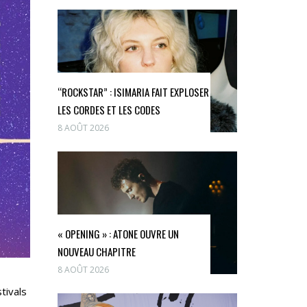
“ROCKSTAR” : ISIMARIA FAIT EXPLOSER
LES CORDES ET LES CODES
8 AOÛT 2026
« OPENING » : ATONE OUVRE UN
NOUVEAU CHAPITRE
8 AOÛT 2026
tivals