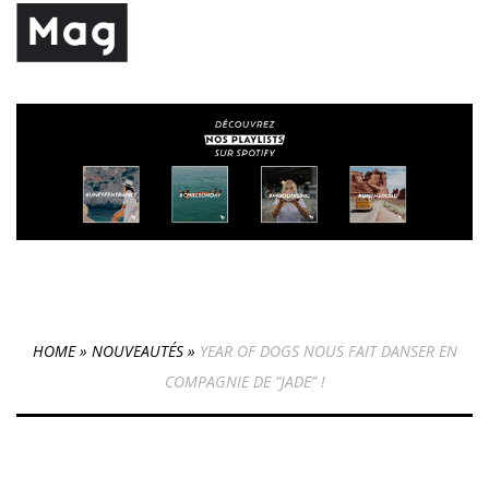
HOME
»
NOUVEAUTÉS
»
YEAR OF DOGS NOUS FAIT DANSER EN
COMPAGNIE DE “JADE” !