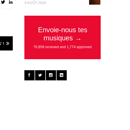
9 AOÛT 2026
 !