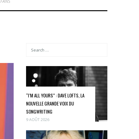
 FANS
“I’M ALL YOURS” : DAVE LOFTS, LA
NOUVELLE GRANDE VOIX DU
SONGWRITING
9 AOÛT 2026