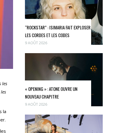
“ROCKSTAR” : ISIMARIA FAIT EXPLOSER
LES CORDES ET LES CODES
9 AOÛT 2026
 les
« OPENING » : ATONE OUVRE UN
 les
NOUVEAU CHAPITRE
9 AOÛT 2026
s la
er.
les