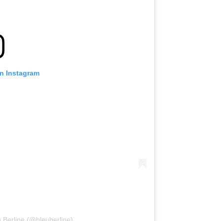
on Instagram
 Berline (@bleuberline)