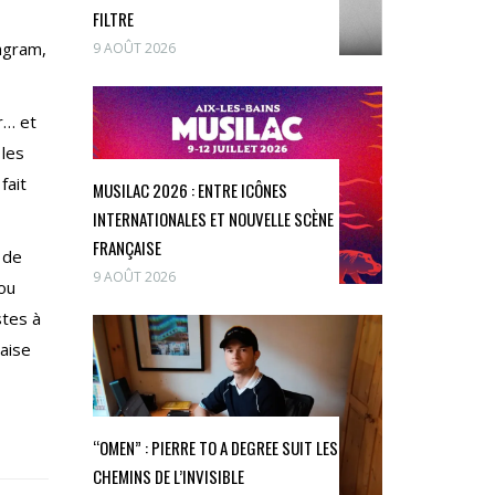
FILTRE
tagram,
9 AOÛT 2026
r… et
 les
fait
MUSILAC 2026 : ENTRE ICÔNES
INTERNATIONALES ET NOUVELLE SCÈNE
FRANÇAISE
 de
9 AOÛT 2026
 ou
stes à
laise
“OMEN” : PIERRE TO A DEGREE SUIT LES
CHEMINS DE L’INVISIBLE