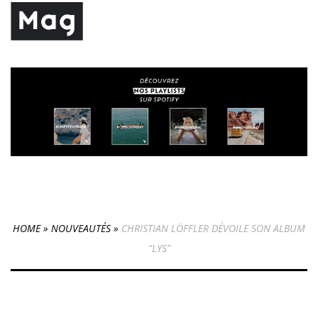
HOME
»
NOUVEAUTÉS
»
CHRISTIAN LÖFFLER DÉVOILE SON ALBUM
“LYS”