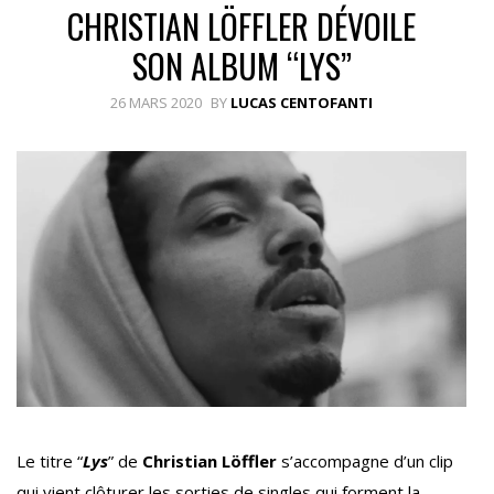
CHRISTIAN LÖFFLER DÉVOILE
SON ALBUM “LYS”
26 MARS 2020
BY
LUCAS CENTOFANTI
Le titre “
Lys
” de
Christian Löffler
s’accompagne d’un clip
qui vient clôturer les sorties de singles qui forment la