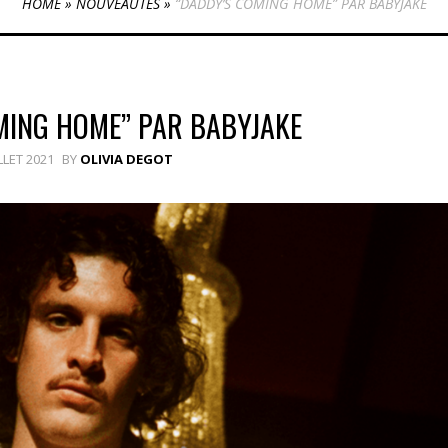
HOME
»
NOUVEAUTÉS
»
“DADDY’S COMING HOME” PAR BABYJAKE
MING HOME” PAR BABYJAKE
ILLET 2021
BY
OLIVIA DEGOT