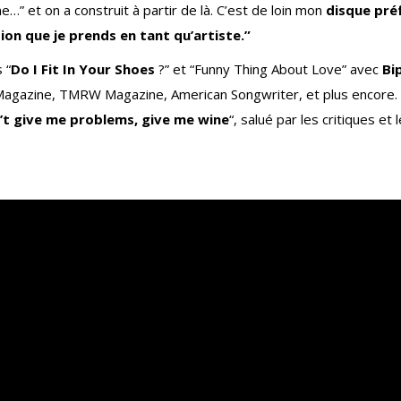
…” et on a construit à partir de là. C’est de loin mon
disque pré
ion que je prends en tant qu’artiste.”
 “
Do I Fit In Your Shoes
?” et “Funny Thing About Love” avec
Bi
 V Magazine, TMRW Magazine, American Songwriter, et plus encore.
’t give me problems, give me wine
“, salué par les critiques et 