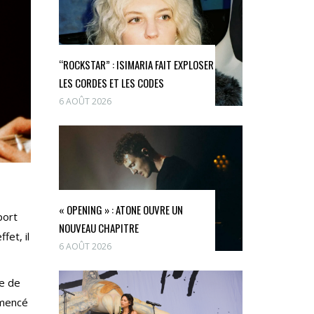
“ROCKSTAR” : ISIMARIA FAIT EXPLOSER
LES CORDES ET LES CODES
6 AOÛT 2026
« OPENING » : ATONE OUVRE UN
port
NOUVEAU CHAPITRE
fet, il
6 AOÛT 2026
ie de
mmencé