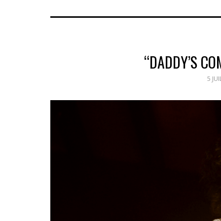
“DADDY’S CO
5 JU