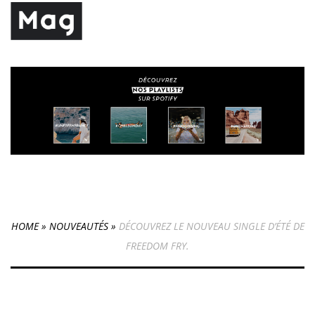
HOME
»
NOUVEAUTÉS
»
DÉCOUVREZ LE NOUVEAU SINGLE D’ÉTÉ DE
FREEDOM FRY.