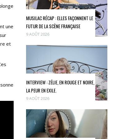
plonge
MUSILAC RÉCAP : ELLES FAÇONNENT LE
FUTUR DE LA SCÈNE FRANÇAISE
nt une
9 AOÛT 2026
sur
tre et
Ces
INTERVIEW : ZÉLIE, EN ROUGE ET NOIRE,
résonne
LA PEUR EN EXILE.
9 AOÛT 2026