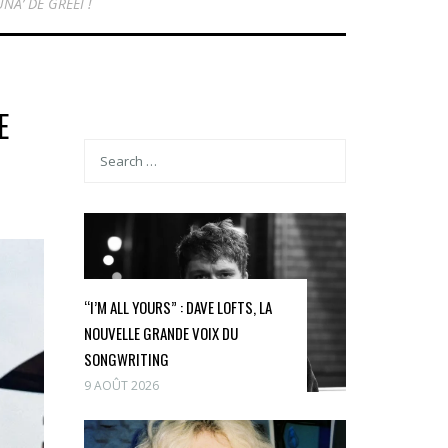
NA’ DE GREEÏ !
E
“I’M ALL YOURS” : DAVE LOFTS, LA
NOUVELLE GRANDE VOIX DU
SONGWRITING
9 AOÛT 2026