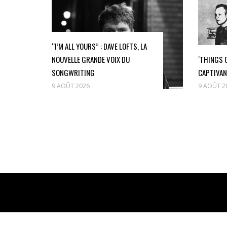
“I’M ALL YOURS” : DAVE LOFTS, LA
NOUVELLE GRANDE VOIX DU
‘THINGS 
SONGWRITING
CAPTIVA
9 AOÛT 2026
9 AOÛT 2