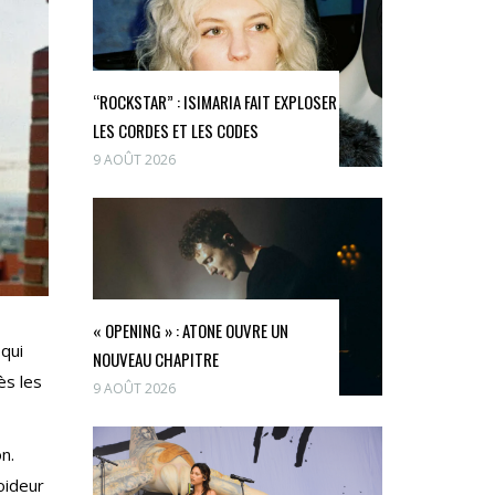
“ROCKSTAR” : ISIMARIA FAIT EXPLOSER
LES CORDES ET LES CODES
9 AOÛT 2026
« OPENING » : ATONE OUVRE UN
 qui
NOUVEAU CHAPITRE
ès les
9 AOÛT 2026
n.
oideur