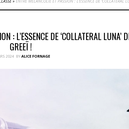
CLASSÉ
»
ENTRE MÉLANCOLIE ET PASSION : L’ESSENCE DE ‘COLLATERAL LU
ON : L’ESSENCE DE ‘COLLATERAL LUNA’ D
GREEÏ !
RS 2024
BY
ALICE FORNAGE