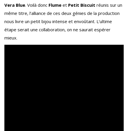
Vera Blue
. Voilà donc
Flume
et
Petit Biscuit
réunis sur un
même titre, l’alliance de ces deux génies de la production
nous livre un petit bijou intense et envoûtant. L’ultime
étape serait une collaboration, on ne saurait espérer
mieux.