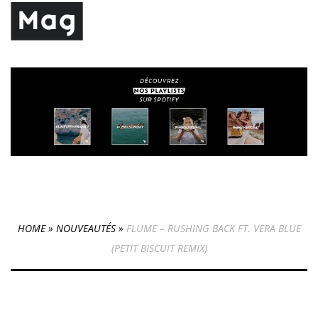
HOME
»
NOUVEAUTÉS
»
FLUME – RUSHING BACK FT. VERA BLUE
(PETIT BISCUIT REMIX)