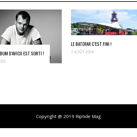
LE BATOFAR C’EST FINI !
7 AOÛT 2026
LBUM D’AVICII EST SORTI !
026
Copyright @ 2019 Riptide Mag