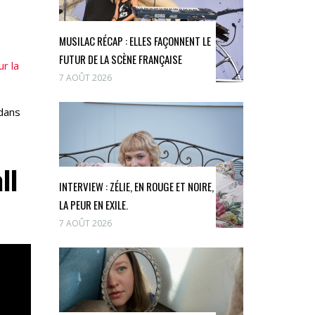
MUSILAC RÉCAP : ELLES FAÇONNENT LE
FUTUR DE LA SCÈNE FRANÇAISE
r la
7 AOÛT 2026
dans
ll
INTERVIEW : ZÉLIE, EN ROUGE ET NOIRE,
LA PEUR EN EXILE.
7 AOÛT 2026