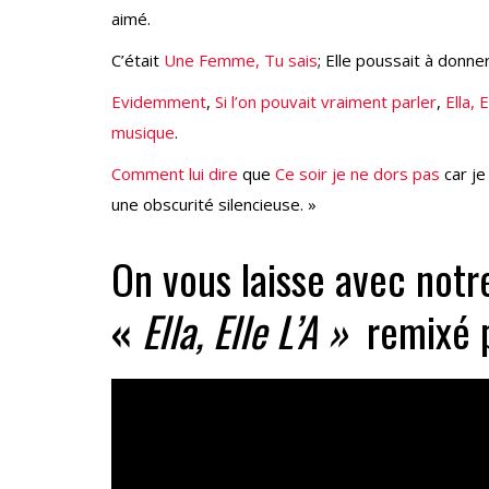
aimé.
C’était
Une Femme, Tu sais
; Elle poussait à donne
Evidemment
,
Si l’on pouvait vraiment parler
,
Ella, E
musique
.
Comment lui dire
que
Ce soir je ne dors pas
car j
une obscurité silencieuse. »
On vous laisse avec notr
«
Ella, Elle L’A »
remixé 