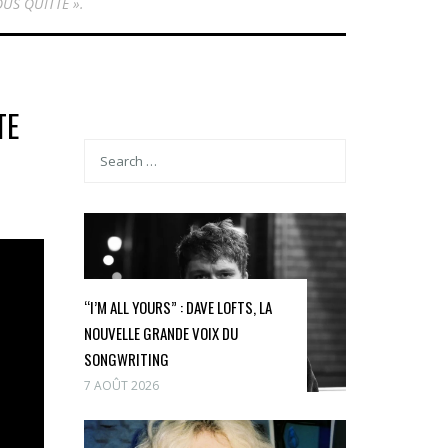
US QUITTE ».
TE
“I’M ALL YOURS” : DAVE LOFTS, LA
NOUVELLE GRANDE VOIX DU
SONGWRITING
7 AOÛT 2026