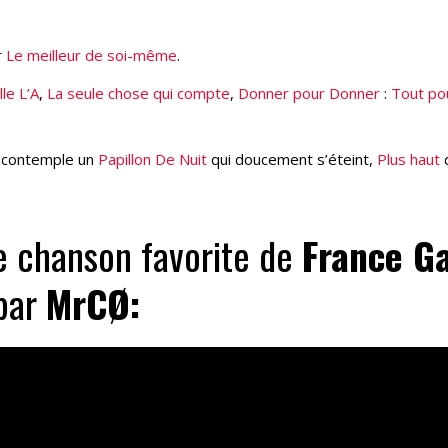
r
Le meilleur de soi-même
.
lle L’A
,
La seule chose qui compte
,
Donner pour Donner
:
Tout pou
e contemple un
Papillon De Nuit
qui doucement s’éteint,
Plus haut
e chanson favorite de
France Ga
par
MrCØ: