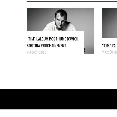
“TIM” L’ALBUM POSTHUME D’AVICII
SORTIRA PROCHAINEMENT
“TIM” L’A
7 AOÛT 2026
7 AOÛT 2