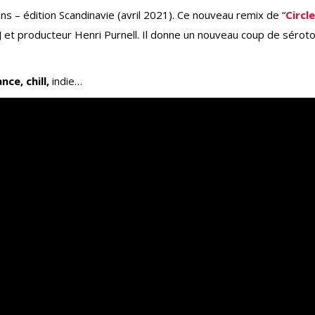
ions – édition Scandinavie (avril 2021). Ce nouveau remix de “
Circle
 et producteur Henri Purnell. Il donne un nouveau coup de sérot
nce, chill,
indie…