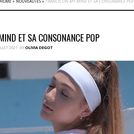
HOME
»
NOUVEAUTÉS
»
FRANCIS ON MY MIND ET SA CONSONANCE PO
MIND ET SA CONSONANCE POP
ILLET 2021
BY
OLIVIA DEGOT