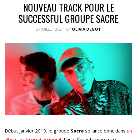
NOUVEAU TRACK POUR LE
SUCCESSFUL GROUPE SACRE
27 JUILLET 2021
BY
OLIVIA DEGOT
Début janvier 2019, le groupe
Sacre
se lance donc dans
un
album au
format original
.
Les différents morceaux