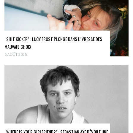
“SHIT KICKER” : LUCY FROST PLONGE DANS L’IVRESSE DES
MAUVAIS CHOIX
6 AOÛT 2026
“WHERE IS YOUR GIRLFRIEND?” : SEBASTIAN AXE DÉVOILE UNE