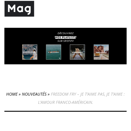
HOME
»
NOUVEAUTÉS
»
FREEDOM FRY – JE T’AIME PAS, JE T’AIME :
L’AMOUR FRANCO-AMÉRICAIN.