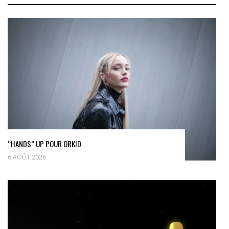
“HANDS” UP POUR ORKID
6 AOÛT 2026