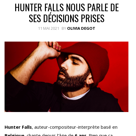
HUNTER FALLS NOUS PARLE DE
SES DÉCISIONS PRISES
11 MAI 2021
BY
OLIVIA DEGOT
Hunter Falls
, auteur-compositeur-interprète basé en
Belgique
, chante depuis l’âge de
6 ans
. Rien que ça…