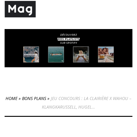
HOME
»
BONS PLANS
»
JEU CONCOURS : LA CLAIRIÈRE X WAHOU –
KLANGKARUSSELL, HUGEL…