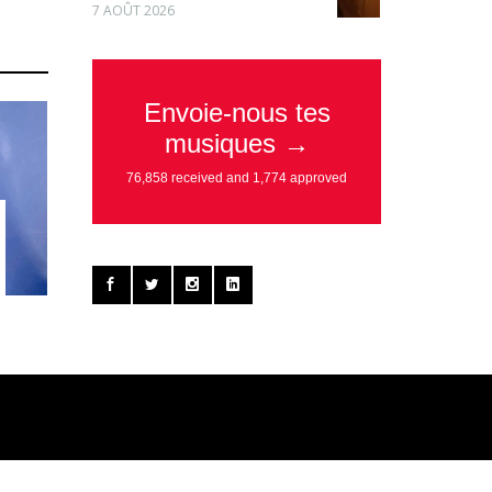
7 AOÛT 2026
N