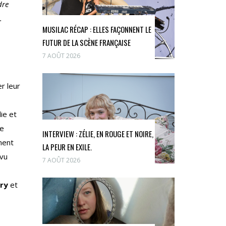
dre
.
MUSILAC RÉCAP : ELLES FAÇONNENT LE
FUTUR DE LA SCÈNE FRANÇAISE
7 AOÛT 2026
r leur
ie et
de
INTERVIEW : ZÉLIE, EN ROUGE ET NOIRE,
nent
LA PEUR EN EXILE.
évu
7 AOÛT 2026
ury
et