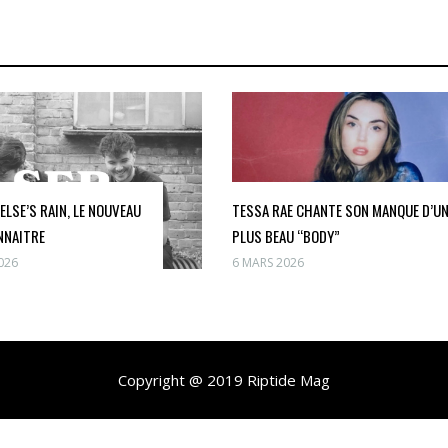
ELSE’S RAIN, LE NOUVEAU
TESSA RAE CHANTE SON MANQUE D’U
NNAITRE
PLUS BEAU “BODY”
026
6 MARS 2026
Copyright @ 2019 Riptide Mag