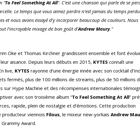
m “
To Feel Something At All
“. C’est une chanson qui parle de se per
rcelle. Le temps que vous aimez perdre n’est jamais du temps perdu
ttes et nous avons essayé d’y incorporer beaucoup de couleurs. Nous
out l’incroyable mixage de bon goût d’
Andrew Maury
.”
erim Öke et Thomas Kirchner grandissent ensemble et font évolue
et leur aisance. Depuis leurs débuts en 2015,
KYTES
connaît une
n live,
KYTES
rayonne d’une énergie innée avec son cocktail d’Ind
s fermés, plus de 100 millions de streams, plus de 50 millions 
arts sur Hype Machine et des récompenses internationales témoig
aptiver avec son troisième album “
To Feel Something At All
” pr
rces, rapide, plein de nostalgie et d’émotions. Cette production
le producteur viennois
Filous
, le mixeur new-yorkais
Andrew Ma
un Grammy Award.