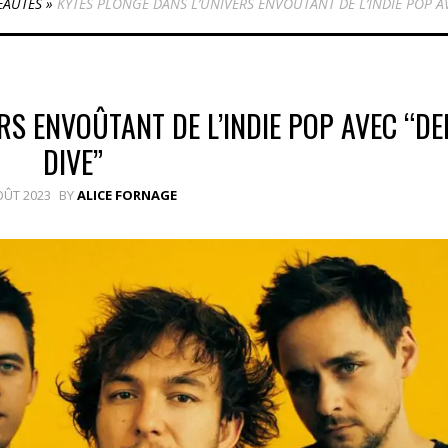
AUTÉS
»
KYTES PLONGE DANS L’UNIVERS ENVOÛTANT DE L’INDIE POP AV
RS ENVOÛTANT DE L’INDIE POP AVEC “DE
DIVE”
OÛT 2023
BY
ALICE FORNAGE