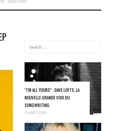
EC “DEEP DIVE”
EP
“I’M ALL YOURS” : DAVE LOFTS, LA
NOUVELLE GRANDE VOIX DU
SONGWRITING
7 AOÛT 2026