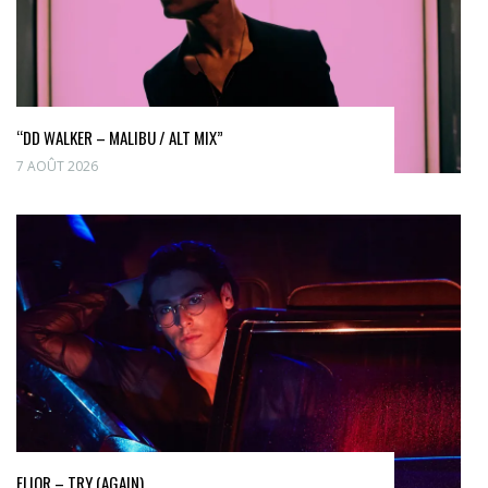
“DD WALKER – MALIBU / ALT MIX”
7 AOÛT 2026
ELIOR – TRY (AGAIN)