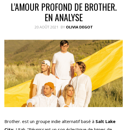
L’AMOUR PROFOND DE BROTHER.
EN ANALYSE
20 AOÛT 2021
BY
OLIVIA DEGOT
Brother. est un groupe indie alternatif basé à
Salt Lake
City,
Utah. “Réunissant un son éclectique de lignes de