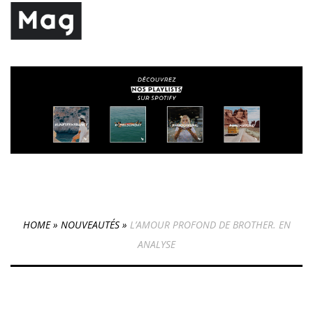
HOME
»
NOUVEAUTÉS
»
L’AMOUR PROFOND DE BROTHER. EN
ANALYSE