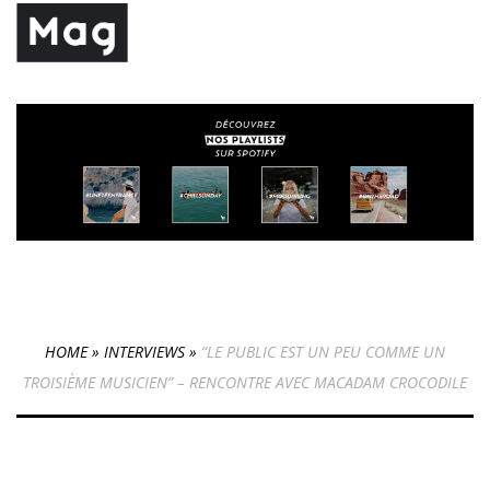
HOME
»
INTERVIEWS
»
“LE PUBLIC EST UN PEU COMME UN
TROISIÈME MUSICIEN” – RENCONTRE AVEC MACADAM CROCODILE