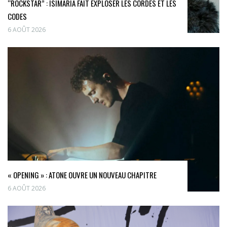
“ROCKSTAR” : ISIMARIA FAIT EXPLOSER LES CORDES ET LES
CODES
6 AOÛT 2026
« OPENING » : ATONE OUVRE UN NOUVEAU CHAPITRE
6 AOÛT 2026