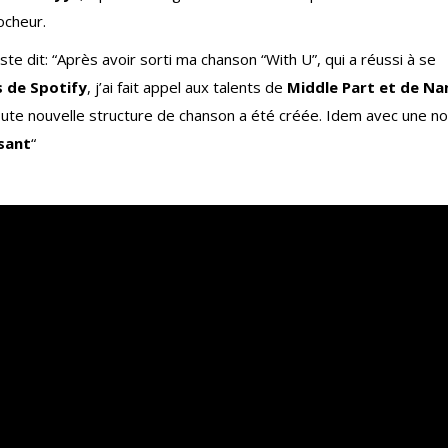
ocheur.
iste dit: “Après avoir sorti ma chanson “With U”, qui a réussi à se
s de Spotify
, j’ai fait appel aux talents de
Middle Part et de Na
toute nouvelle structure de chanson a été créée. Idem avec une no
sant
“