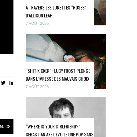
À TRAVERS LES LUNETTES “ROSES”
D’ALLISON LEAH
7 AOÛT 2026
“SHIT KICKER” : LUCY FROST PLONGE
DANS L’IVRESSE DES MAUVAIS CHOIX
7 AOÛT 2026
“WHERE IS YOUR GIRLFRIEND?” :
N.
SEBASTIAN AXE DÉVOILE UNE POP SANS