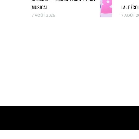
MUSICAL !
LA : DÉCO
7 AOÛT 2026
7 AOÛT 2