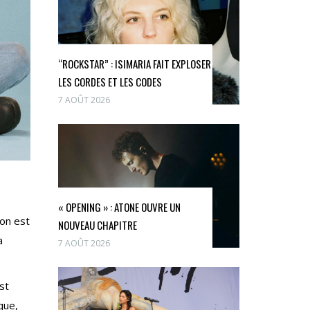
“ROCKSTAR” : ISIMARIA FAIT EXPLOSER
LES CORDES ET LES CODES
7 AOÛT 2026
« OPENING » : ATONE OUVRE UN
ton est
NOUVEAU CHAPITRE
a
7 AOÛT 2026
st
que,