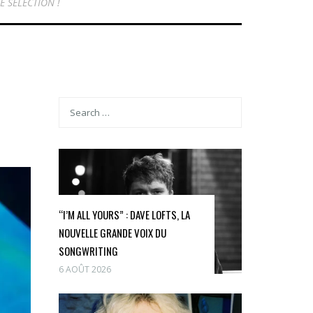
E SÉLECTION !
“I’M ALL YOURS” : DAVE LOFTS, LA
NOUVELLE GRANDE VOIX DU
SONGWRITING
6 AOÛT 2026