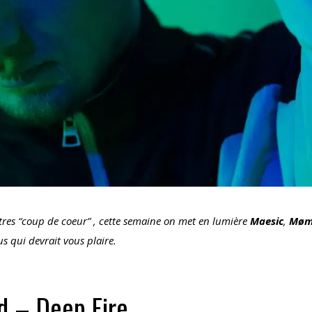
tres “coup de coeur” , cette semaine on met en lumière
Maesic
,
Møm
s qui devrait vous plaire.
d – Deep Fire