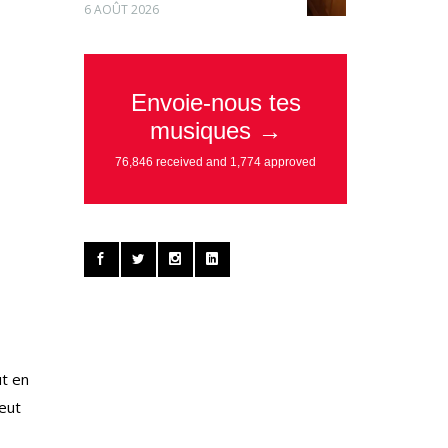
6 AOÛT 2026
ut en
peut