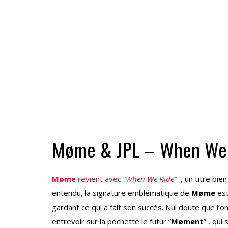
Møme & JPL – When We
Møme
revient avec “
When We Ride”
, un titre bie
entendu, la signature emblématique de
Møme
est
gardant ce qui a fait son succès. Nul doute que l’on
entrevoir sur la pochette le futur “
Møment
” , qui