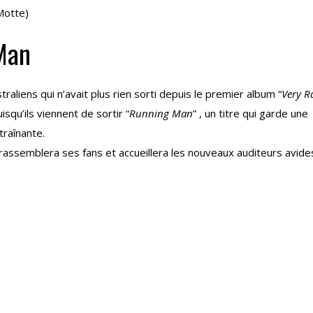
Motte)
Man
liens qui n’avait plus rien sorti depuis le premier album “
Very R
isqu’ils viennent de sortir “
Running Man
” , un titre qui garde une
traînante.
rassemblera ses fans et accueillera les nouveaux auditeurs avide