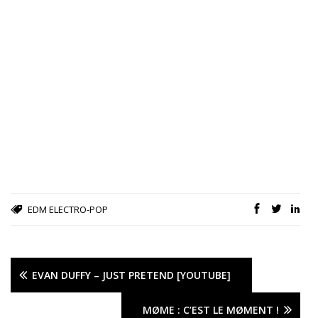
EDM
ELECTRO-POP
EVAN DUFFY – JUST PRETEND [YOUTUBE]
MØME : C’EST LE MØMENT !