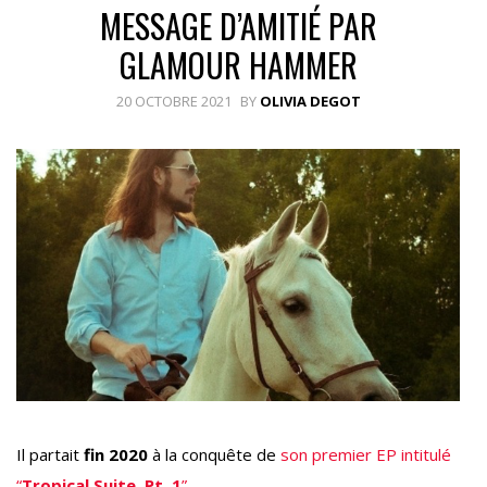
MESSAGE D’AMITIÉ PAR
GLAMOUR HAMMER
20 OCTOBRE 2021
BY
OLIVIA DEGOT
Il partait
fin 2020
à la conquête de
son premier EP intitulé
“
Tropical Suite, Pt. 1
”
.