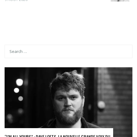
“I’M ALL YOURS” : DAVE LOFTS, LA NOUVELLE GRANDE VOIX DU