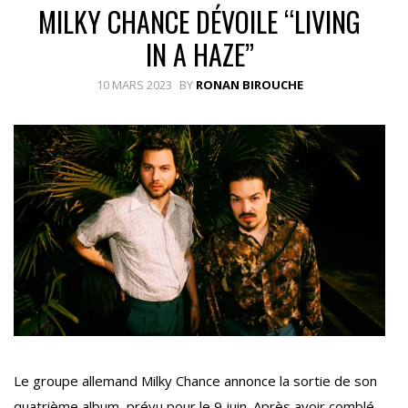
MILKY CHANCE DÉVOILE “LIVING
IN A HAZE”
10 MARS 2023
BY
RONAN BIROUCHE
Le groupe allemand Milky Chance annonce la sortie de son
quatrième album, prévu pour le 9 juin. Après avoir comblé