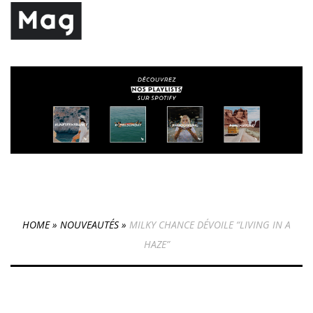
HOME
»
NOUVEAUTÉS
»
MILKY CHANCE DÉVOILE “LIVING IN A
HAZE”