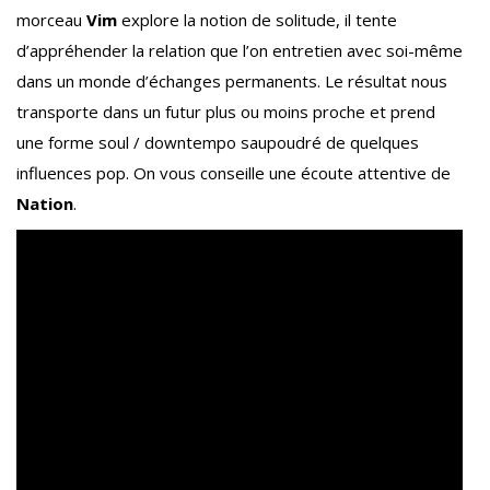
morceau
Vim
explore la notion de solitude, il tente
d’appréhender la relation que l’on entretien avec soi-même
dans un monde d’échanges permanents. Le résultat nous
transporte dans un futur plus ou moins proche et prend
une forme soul / downtempo saupoudré de quelques
influences pop. On vous conseille une écoute attentive de
Nation
.