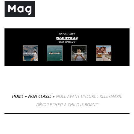
HOME
»
NON CLASSÉ
»
NOËL AVANT L’HEURE : KELLYMARIE
DÉVOILE “HEY! A CHILD IS BORN!”