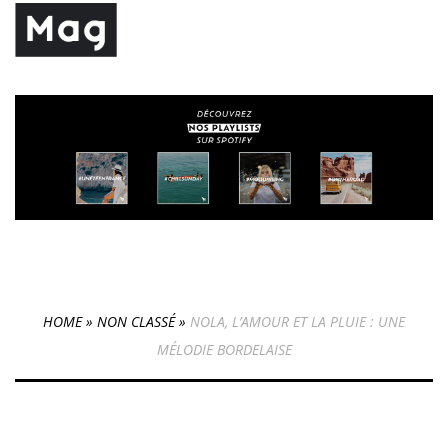
HOME
»
NON CLASSÉ
»
NOLA, L’AMOUR ET LA PLUIE : UNE
MÉLODIE BORDELAISE