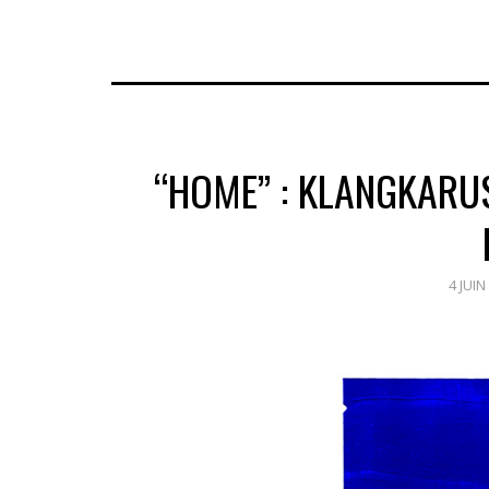
“HOME” : KLANGKARUS
4 JUIN