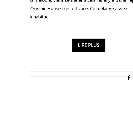
la mélodie. Vient se mêler à cela l’énergie d’une re
Organic House très efficace. Ce mélange assez
inhabituel
LIRE PLUS