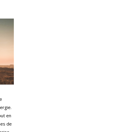
de
ergie.
out en
ses de