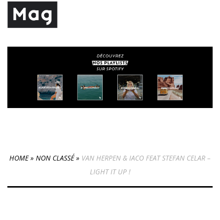
HOME
»
NON CLASSÉ
»
VAN HERPEN & IACO FEAT STEFAN CELAR –
LIGHT IT UP !