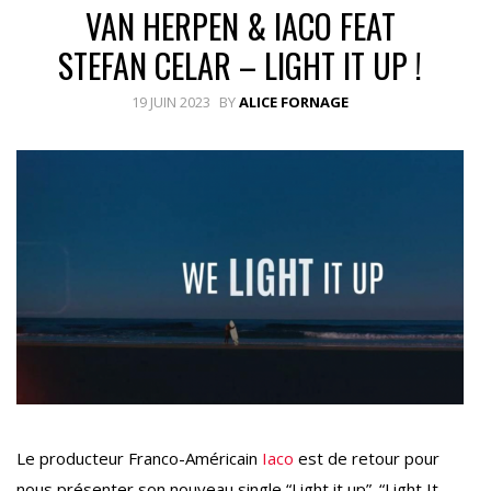
VAN HERPEN & IACO FEAT
STEFAN CELAR – LIGHT IT UP !
19 JUIN 2023
BY
ALICE FORNAGE
Le producteur Franco-Américain
Iaco
est de retour pour
nous présenter son nouveau single “Light it up”. “Light It