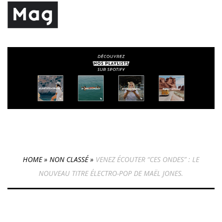
HOME
»
NON CLASSÉ
»
VENEZ ÉCOUTER “CES ONDES” : LE
NOUVEAU TITRE ÉLECTRO-POP DE MAËL JONES.