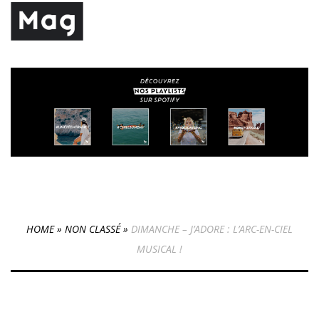
HOME
»
NON CLASSÉ
»
DIMANCHE – J’ADORE : L’ARC-EN-CIEL
MUSICAL !