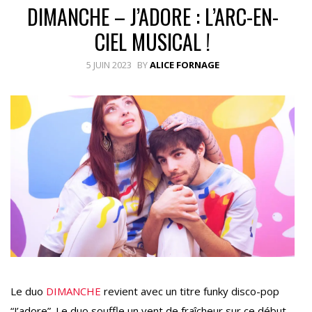
DIMANCHE – J’ADORE : L’ARC-EN-
CIEL MUSICAL !
5 JUIN 2023
BY
ALICE FORNAGE
Le duo
DIMANCHE
revient avec un titre funky disco-pop
“J’adore”. Le duo souffle un vent de fraîcheur sur ce début