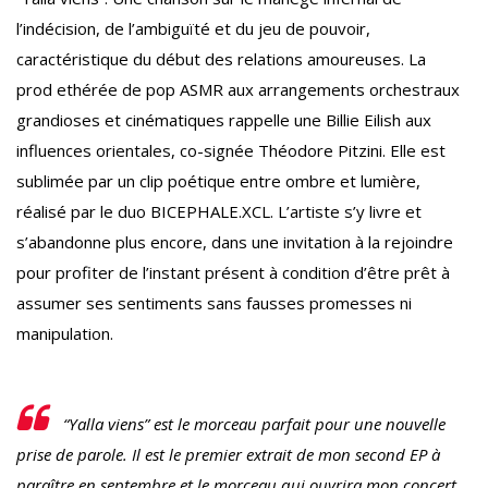
l’indécision, de l’ambiguïté et du jeu de pouvoir,
caractéristique du début des relations amoureuses. La
prod ethérée de pop ASMR aux arrangements orchestraux
grandioses et cinématiques rappelle une Billie Eilish aux
influences orientales, co-signée Théodore Pitzini. Elle est
sublimée par un clip poétique entre ombre et lumière,
réalisé par le duo BICEPHALE.XCL. L’artiste s’y livre et
s’abandonne plus encore, dans une invitation à la rejoindre
pour profiter de l’instant présent à condition d’être prêt à
assumer ses sentiments sans fausses promesses ni
manipulation.
“Y
alla viens” est
le
morceau parfait pour une nouvelle
prise de parole. Il est le premier extrait de mon second EP à
paraître en septembre et le morceau qui ouvrira mon concert