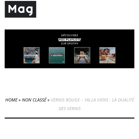
HOME
»
NON CLASSÉ
»
VERNIS ROUGE – YALLA VIENS : LA DUALITÉ
DES VERNIS