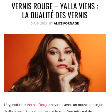
VERNIS ROUGE – YALLA VIENS :
LA DUALITÉ DES VERNIS
5 JUIN 2023
BY
ALICE FORNAGE
L’hypnotique
Vernis Rouge
revient avec un nouveau single
“Yalla viens”. Une chanson sur le manège infernal de