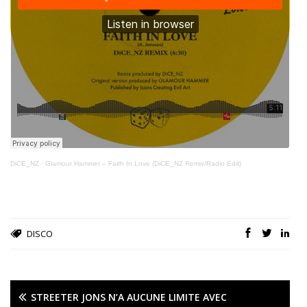
DiCE_NZ
·
Glamour Hammer – Faith In Love (DiCE_NZ Remix/Radio Edit)
DISCO
STREETER JONS N’A AUCUNE LIMITE AVEC