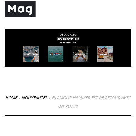
HOME
»
NOUVEAUTÉS
»
GLAMOUR HAMMER EST DE RETOUR AVEC
UN REMIX!